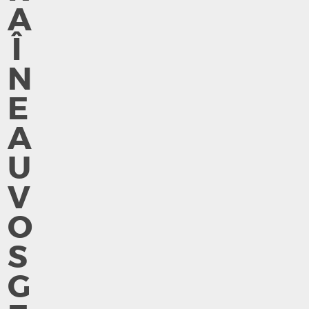
A
Î
N
E
A
U
V
O
S
G