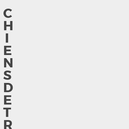
C
H
I
E
N
S
D
E
T
R