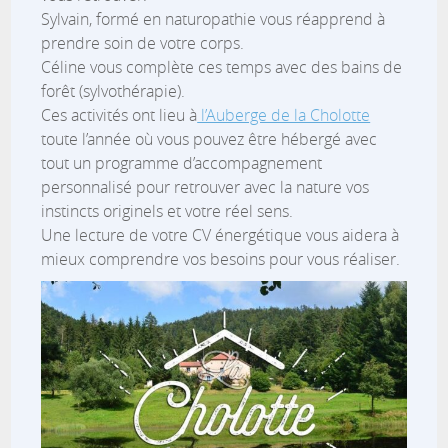
Sylvain, formé en naturopathie vous réapprend à
prendre soin de votre corps.
Céline vous complète ces temps avec des bains de
forêt (sylvothérapie).
Ces activités ont lieu à
l’Auberge de la Cholotte
toute l’année où vous pouvez être hébergé avec
tout un programme d’accompagnement
personnalisé pour retrouver avec la nature vos
instincts originels et votre réel sens.
Une lecture de votre CV énergétique vous aidera à
mieux comprendre vos besoins pour vous réaliser.