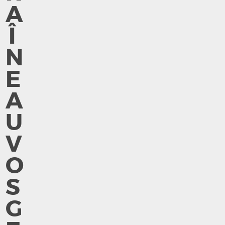
A
Î
N
E
A
U
V
O
S
G