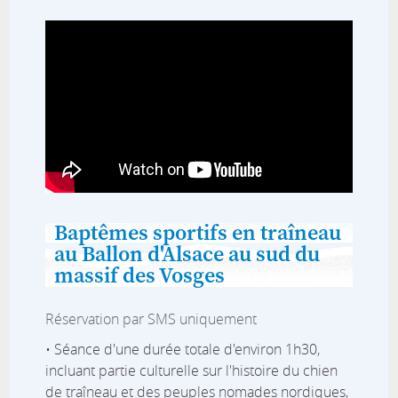
Baptêmes sportifs en traîneau
au Ballon d'Alsace au sud du
massif des Vosges
Réservation par SMS uniquement
• Séance d'une durée totale d'environ 1h30,
incluant partie culturelle sur l'histoire du chien
de traîneau et des peuples nomades nordiques,