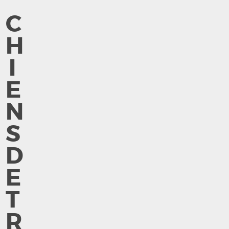
C
H
I
E
N
S
D
E
T
R